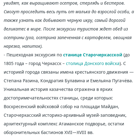
увидят, как выращивают осетров, стерлядь и бестеров.
Смогут проследить весь путь от малька до взрослой особи, а
также узнать как добывают черную икру, самый дорогой
деликатес в мире. После экскурсии туристов ждет обед из
осетрины (уха, осетрина запеченная с картофелем, овощная
нарезка, напиток).
- Пешеходная экскурсия по
станице Старочеркасской
(до
1805 года – город Черкасск –
столица Донского войска
). С
историей города связаны имена крестьянского движения —
Степана Разина, Кондратия Булавина и Емельяна Пугачёва.
Уникальная история казачества отражена в ярких
достопримечательностях станицы, среди которых:
Воскресенский войсковой собор на площади Майдан,
Старочеркасский историко-архивный музей-заповедник,
архитектурный комплекс Атаманское подворье, остатки
оборонительных бастионов XVII—XVIII вв.