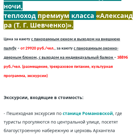
ночи
,
теплоход
премиум
класса
«Александ
ра (Т. Г. Шевченко)».
Цена за каюту
с панорамным окном и выходом на внешнюю
палубу
–
от 29920 руб./чел.
,
за каюту
с панорамным оконно-
дверным блоком, с выходом на индивидуальный балкон
–
38896
руб./чел. (размещение, трехразовое питание, культурная
программа, экскурсии)
Экскурсии, входящие в стоимость:
- Пешеходная экскурсия по
станице Романовской
, где
туристы прогуляются по центральной улице, посетят
благоустроенную набережную и церковь Архангела