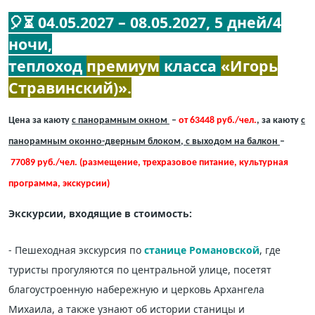
🎈⏳ 04.05.2027 – 08.05.2027, 5 дней/4
ночи,
теплоход
премиум
класса
«Игорь
Стравинский)».
Цена за каюту
с панорамным окном
–
от 63448 руб./чел.
,
за каюту
с
панорамным оконно-дверным блоком, с выходом на балкон
–
77089 руб./чел. (размещение, трехразовое питание, культурная
программа, экскурсии)
Экскурсии, входящие в стоимость:
- Пешеходная экскурсия по
станице Романовской
, где
туристы прогуляются по центральной улице, посетят
благоустроенную набережную и церковь Архангела
Михаила, а также узнают об истории станицы и