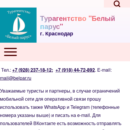
Open Search Bl
Skip to main navigation
Перейти к основному содержанию
Skip to footer
Турагентство "Белый
парус"
г. Краснодар
Поиск
Toggle main menu
Основная навигация
Close search
Тел.:
+7 (928) 237-18-12
;
+7 (918) 44-72-892
. E-mail:
mail@belpar.ru
Уважаемые туристы и партнеры, в случае ограничений
мобильной сети для оперативной связи прошу
использовать также WhatsApp и Telegram (телефонные
номера указаны выше) и писать на e-mail. Для
пользователей ВКонтакте есть возможность отправлять