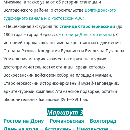
Михаила, а также узнают об истории станицы и
Волгодонского района, о строительстве
Волго-Донского
судоходного канала и о Ростовской АЭС
;
- Пешеходная экскурсия по
станице Старочеркасской
(до
1805 года – город Черкасск –
столица Донского войска
). С
историей города связаны имена крестьянского движения —
Степана Разина, Кондратия Булавина и Емельяна Пугачёва.
Уникальная история казачества отражена в ярких
достопримечательностях станицы, среди которых:
Воскресенский войсковой собор на площади Майдан,
Старочеркасский историко-архивный музей-заповедник,
архитектурный комплекс Атаманское подворье, остатки
оборонительных бастионов XVII—XVIII вв.
Маршрут 3
Ростов-на-Дону – Романовская – Волгоград –
День на воде – Астрахань – Никольское –